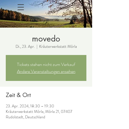
movedo
Di., 23. Apr.
  |  
Kräuterwerkstatt Mörla
Tickets stehen nicht zum Verkauf
Andere Veranstaltungen ansehen
Zeit & Ort
23. Apr. 2024, 18:30 – 19:30
Kräuterwerkstatt Mörla, Mörla 21, 07407
Rudolstadt, Deutschland