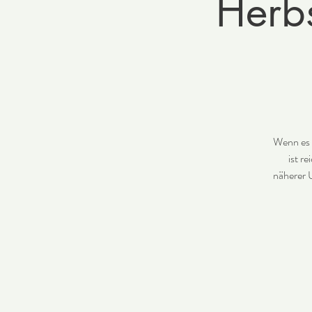
Herb
Wenn es e
ist r
näherer 