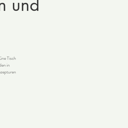
n und
rüne Tisch
den in
ezepturen