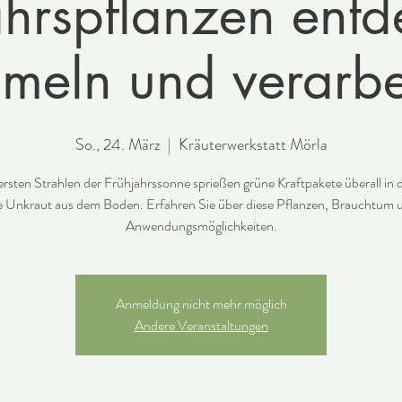
ahrspflanzen entd
meln und verarbe
So., 24. März
  |  
Kräuterwerkstatt Mörla
ersten Strahlen der Frühjahrssonne sprießen grüne Kraftpakete überall in 
e Unkraut aus dem Boden. Erfahren Sie über diese Pflanzen, Brauchtum 
Anwendungsmöglichkeiten.
Anmeldung nicht mehr möglich
Andere Veranstaltungen