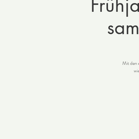
Frühj
sam
Mit den 
wi