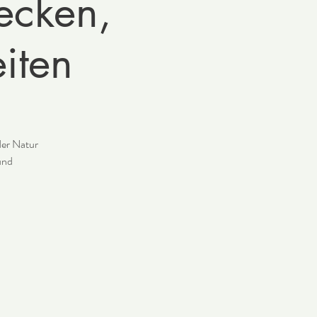
ecken,
iten
der Natur
und